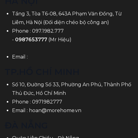
HÀ NỘI
Tầng 3, Tòa T6-08, 643A Phạm Văn Đồng, Từ
Liêm, Hà Nội (Đối diện chéo bộ công an)
Phone :
097.1982.777
-
0987653777
(Mr Hiệu)
Email :
TP.HỒ CHÍ MINH
Số 10, Đường Số 33, Phường An Phú, Thành Phố
Thủ Đức, Hồ Chí Minh
Phone :
0971982777
Email :
hoan@morehome.vn
ĐÀ NẴNG