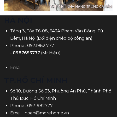
HÀ NỘI
Tầng 3, Tòa T6-08, 643A Phạm Văn Đồng, Từ
Liêm, Hà Nội (Đối diện chéo bộ công an)
Phone :
097.1982.777
-
0987653777
(Mr Hiệu)
Email :
TP.HỒ CHÍ MINH
Số 10, Đường Số 33, Phường An Phú, Thành Phố
Thủ Đức, Hồ Chí Minh
Phone :
0971982777
Email :
hoan@morehome.vn