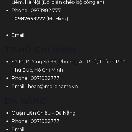
Liêm, Hà Nội (Đối diện chéo bộ công an)
Phone :
097.1982.777
-
0987653777
(Mr Hiệu)
Email :
TP.HỒ CHÍ MINH
Số 10, Đường Số 33, Phường An Phú, Thành Phố
Thủ Đức, Hồ Chí Minh
Phone :
0971982777
Email :
hoan@morehome.vn
ĐÀ NẴNG
Quận Liên Chiểu - Đà Nẵng
Phone :
0971982777
Email :