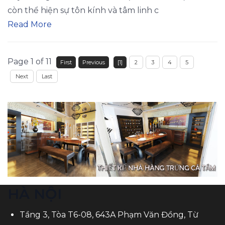
còn thể hiện sự tôn kính và tâm linh c
Read More
Page 1 of 11
First
Previous
[1]
2
3
4
5
Next
Last
HÀ NỘI
Tầng 3, Tòa T6-08, 643A Phạm Văn Đồng, Từ