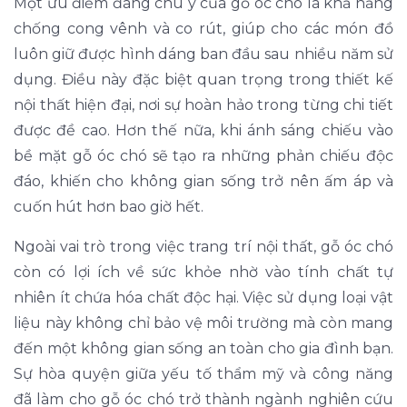
Một ưu điểm đáng chú ý của gỗ óc chó là khả năng
chống cong vênh và co rút, giúp cho các món đồ
luôn giữ được hình dáng ban đầu sau nhiều năm sử
dụng. Điều này đặc biệt quan trọng trong thiết kế
nội thất hiện đại, nơi sự hoàn hảo trong từng chi tiết
được đề cao. Hơn thế nữa, khi ánh sáng chiếu vào
bề mặt gỗ óc chó sẽ tạo ra những phản chiếu độc
đáo, khiến cho không gian sống trở nên ấm áp và
cuốn hút hơn bao giờ hết.
Ngoài vai trò trong việc trang trí nội thất, gỗ óc chó
còn có lợi ích về sức khỏe nhờ vào tính chất tự
nhiên ít chứa hóa chất độc hại. Việc sử dụng loại vật
liệu này không chỉ bảo vệ môi trường mà còn mang
đến một không gian sống an toàn cho gia đình bạn.
Sự hòa quyện giữa yếu tố thẩm mỹ và công năng
đã làm cho gỗ óc chó trở thành ngành nghiên cứu