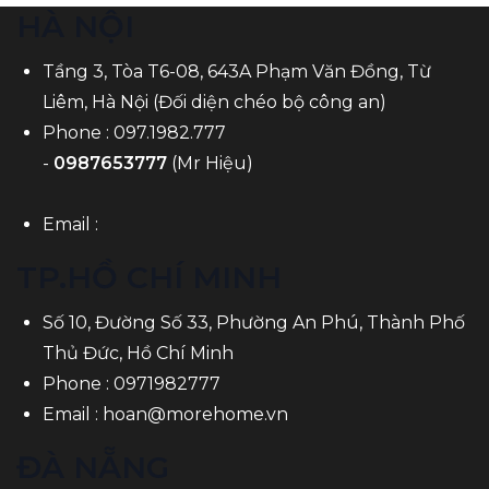
HÀ NỘI
Tầng 3, Tòa T6-08, 643A Phạm Văn Đồng, Từ
Liêm, Hà Nội (Đối diện chéo bộ công an)
Phone :
097.1982.777
-
0987653777
(Mr Hiệu)
Email :
TP.HỒ CHÍ MINH
Số 10, Đường Số 33, Phường An Phú, Thành Phố
Thủ Đức, Hồ Chí Minh
Phone :
0971982777
Email :
hoan@morehome.vn
ĐÀ NẴNG