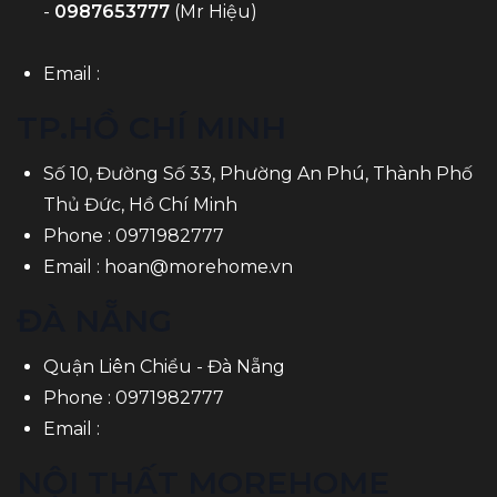
-
0987653777
(Mr Hiệu)
Email :
TP.HỒ CHÍ MINH
Số 10, Đường Số 33, Phường An Phú, Thành Phố
Thủ Đức, Hồ Chí Minh
Phone :
0971982777
Email :
hoan@morehome.vn
ĐÀ NẴNG
Quận Liên Chiểu - Đà Nẵng
Phone :
0971982777
Email :
NỘI THẤT MOREHOME