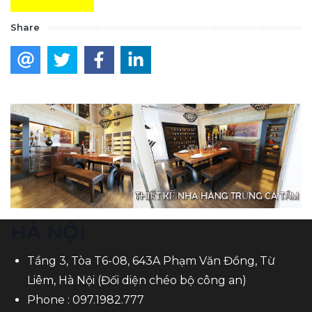
Share
HÀ NỘI
Tầng 3, Tòa T6-08, 643A Phạm Văn Đồng, Từ
Liêm, Hà Nội (Đối diện chéo bộ công an)
Phone :
097.1982.777