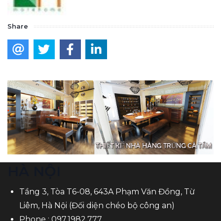
Share
HÀ NỘI
Tầng 3, Tòa T6-08, 643A Phạm Văn Đồng, Từ
Liêm, Hà Nội (Đối diện chéo bộ công an)
Phone :
097.1982.777