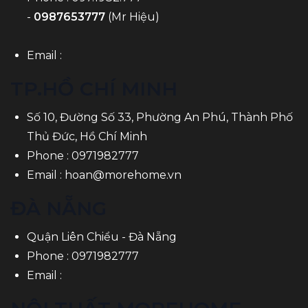
-
0987653777
(Mr Hiệu)
Email :
TP.HỒ CHÍ MINH
Số 10, Đường Số 33, Phường An Phú, Thành Phố
Thủ Đức, Hồ Chí Minh
Phone :
0971982777
Email :
hoan@morehome.vn
ĐÀ NẴNG
Quận Liên Chiểu - Đà Nẵng
Phone :
0971982777
Email :