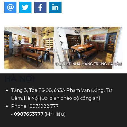
HÀ NỘI
Tầng 3, Tòa T6-08, 643A Phạm Văn Đồng, Từ
Liêm, Hà Nội (Đối diện chéo bộ công an)
Phone :
097.1982.777
-
0987653777
(Mr Hiệu)