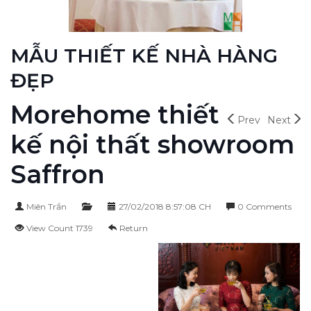
MẪU THIẾT KẾ NHÀ HÀNG
ĐẸP
Morehome thiết
Prev
Next
kế nội thất showroom
Saffron
Miên Trần
27/02/2018 8:57:08 CH
0 Comments
View Count 1739
Return