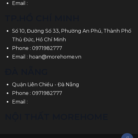
Email :
TP.HỒ CHÍ MINH
Số 10, Đường Số 33, Phường An Phú, Thành Phố
Thủ Đức, Hồ Chí Minh
Phone :
0971982777
Email :
hoan@morehome.vn
ĐÀ NẴNG
Quận Liên Chiểu - Đà Nẵng
Phone :
0971982777
Email :
NỘI THẤT MOREHOME